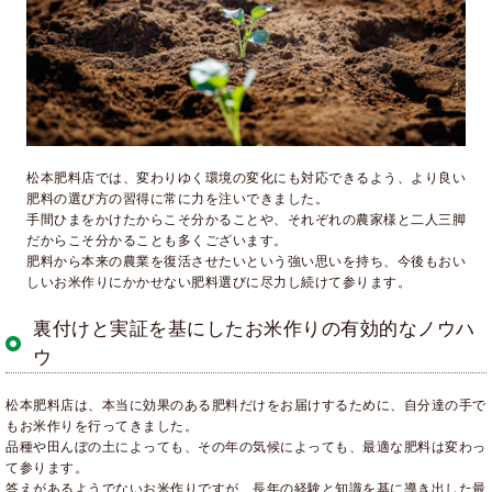
松本肥料店では、変わりゆく環境の変化にも対応できるよう、より良い
肥料の選び方の習得に常に力を注いできました。
手間ひまをかけたからこそ分かることや、それぞれの農家様と二人三脚
だからこそ分かることも多くございます。
肥料から本来の農業を復活させたいという強い思いを持ち、今後もおい
しいお米作りにかかせない肥料選びに尽力し続けて参ります。
裏付けと実証を基にしたお米作りの有効的なノウハ
ウ
松本肥料店は、本当に効果のある肥料だけをお届けするために、自分達の手で
もお米作りを行ってきました。
品種や田んぼの土によっても、その年の気候によっても、最適な肥料は変わっ
て参ります。
答えがあるようでないお米作りですが、長年の経験と知識を基に導き出した最